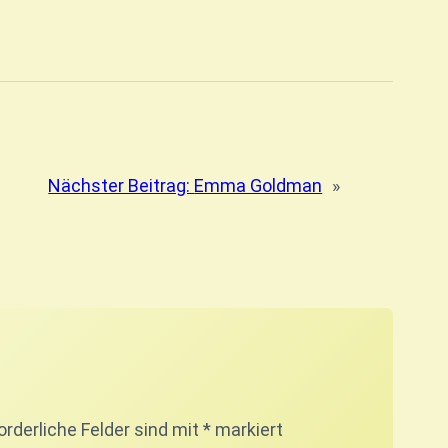
Nächster Beitrag:
Emma Goldman
»
orderliche Felder sind mit
*
markiert