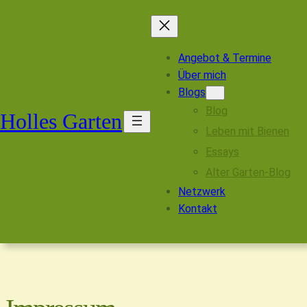
Angebot & Termine
Über mich
Blogs
Blog
Holles Garten
Leben mit Bienen
Essays
Alter Garten-Blog
Netzwerk
Kontakt