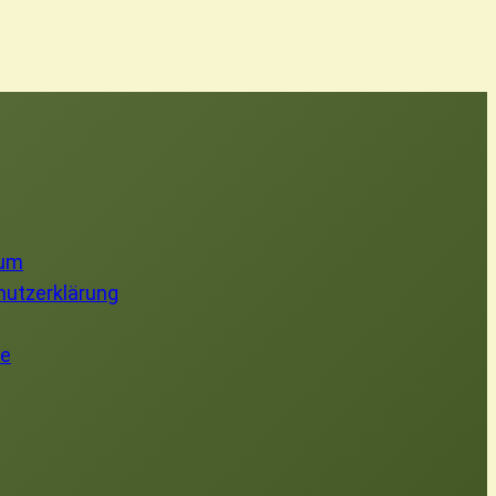
sum
utzerklärung
te