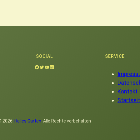
SOCIAL
SERVICE
Facebook
Twitter
YouTube
LinkedIn
Impres
Datensch
Kontakt
Startsei
 2026 ·
Holles Garten
· Alle Rechte vorbehalten