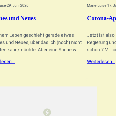
uise
·
29. Juni 2020
Marie-Luise
·
17. J
nes und Neues
Corona-A
inem Leben geschieht gerade etwas
Jetzt ist als
s und Neues, über das ich (noch) nicht
Regierung und
ten kann/möchte. Aber eine Sache will…
schon 7 Milli
rlesen…
Weiterlesen…