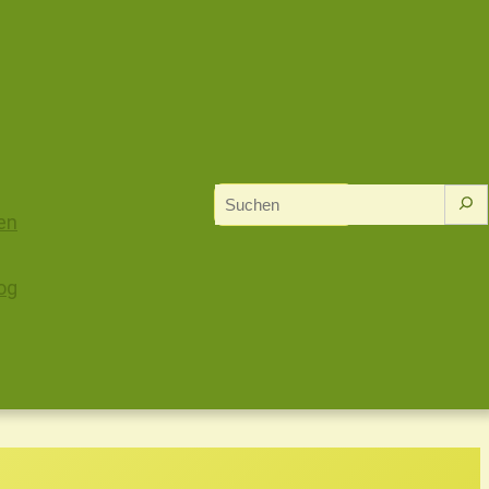
Suchen
en
og