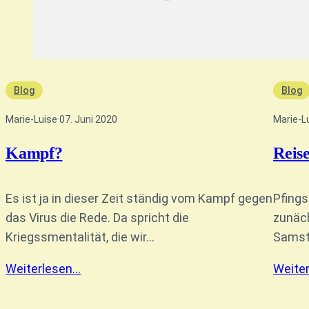
Blog
Blog
Marie-Luise
·
07. Juni 2020
Marie-L
Kampf?
Reis
Es ist ja in dieser Zeit ständig vom Kampf gegen
Pfings
das Virus die Rede. Da spricht die
zunäc
Kriegssmentalität, die wir…
Samsta
Weiterlesen…
Weite