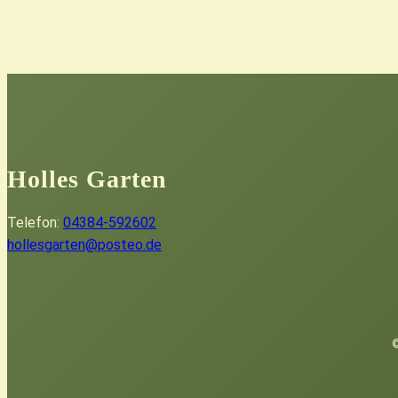
Holles Garten
Telefon:
04384-592602
hollesgarten@posteo.de
©