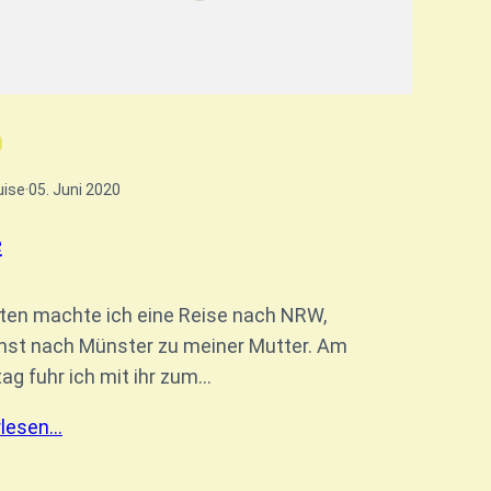
uise
·
05. Juni 2020
e
ten machte ich eine Reise nach NRW,
hst nach Münster zu meiner Mutter. Am
g fuhr ich mit ihr zum…
rlesen…