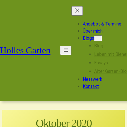
Angebot & Termine
Über mich
Blogs
Blog
Holles Garten
Leben mit Biene
Essays
Alter Garten-Bl
Netzwerk
Kontakt
Zum
Inhalt
Oktober 2020
springen