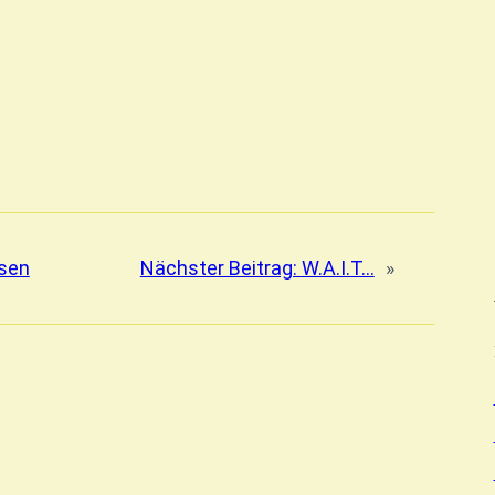
sen
Nächster Beitrag:
W.A.I.T…
»