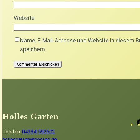
Website
Name, E-Mail-Adresse und Website in diesem 
speichern.
Holles Garten
Telefon:
04384-592602
hollesgarten@posteo.de