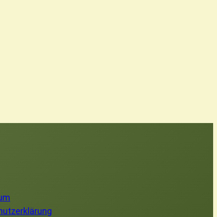
sum
utzerklärung