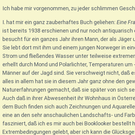
Ich habe mir vorgenommen, zu jeder schlimmen Geschic
I. hat mir ein ganz zauberhaftes Buch geliehen:
Eine Fr
ist bereits 1938 erschienen und nur noch antiquarisch e
besucht für ein ganzes Jahr ihren Mann, der als Jäger u
Sie lebt dort mit ihm und einem jungen Norweger in ei
Strom und fließendes Wasser unter teilweise extreme
erhellt durch Mond und Polarlichter, Temperaturen um 
Männer auf der Jagd sind. Sie verschweigt nicht, daß es
alles in allem hat sie in diesem Jahr ganz ohne den 
Naturerfahrungen gemacht, daß sie später von sich selbe
Auch daß in ihrer Abwesenheit ihr Wohnhaus in Österreic
dem Buch finden sich auch Zeichnungen und Aquarelle de
eine an den sehr anschaulichen Landschafts- und Far
fasziniert, daß ich es mir auch bei Booklooker bestellt
Extrembedingungen gelebt, aber ich kann die Glücksgefüh