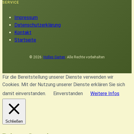
c
b
t
u
e
SERVICE
h
o
e
b
d
e
o
r
e
I
Impressum
n
k
n
Datenschutzerklärung
Kontakt
Startseite
© 2026 ·
Holles Garten
· Alle Rechte vorbehalten
Für die Bereitstellung unserer Dienste verwenden wir
Cookies. Mit der Nutzung unserer Dienste erklären Sie sich
damit einverstanden.
Einverstanden
Weitere Infos
Schließen