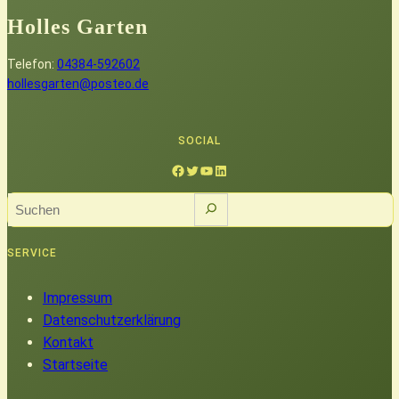
Holles Garten
Telefon:
04384-592602
hollesgarten@posteo.de
SOCIAL
Facebook
Twitter
YouTube
LinkedIn
S
u
c
SERVICE
h
e
Impressum
n
Datenschutzerklärung
Kontakt
Startseite